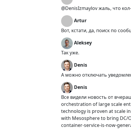
@DenisIzmaylov жаль, что ко
Artur
Вот, кстати, да, поиск по соо
Aleksey
Так уже.
Denis
А можно отключать уведомлен
Denis
Все видели новость от вчерашн
orchestration of large scale e
technology is proven at scale i
with Mesosphere to bring DC/OS
container-service-is-now-genera