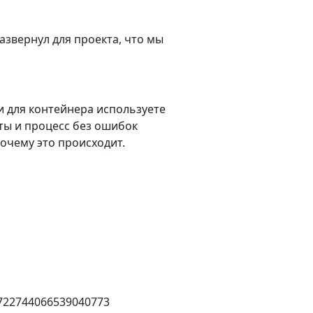
азвернул для проекта, что мы
ки для контейнера используете
еты и процесс без ошибок
почему это происходит.
s/722744066539040773