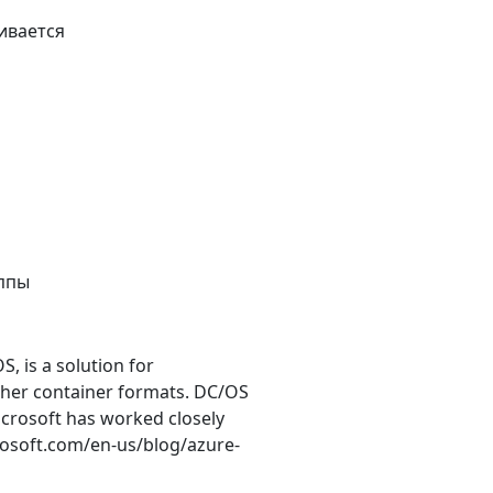
ивается
уппы
 is a solution for
other container formats. DC/OS
Microsoft has worked closely
rosoft.com/en-us/blog/azure-