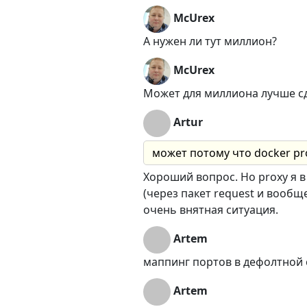
McUrex
А нужен ли тут миллион?
McUrex
Может для миллиона лучше сд
Artur
может потому что docker pr
Хороший вопрос. Но proxy я в
(через пакет request и вообщ
очень внятная ситуация.
Artem
маппинг портов в дефолтной с
Artem