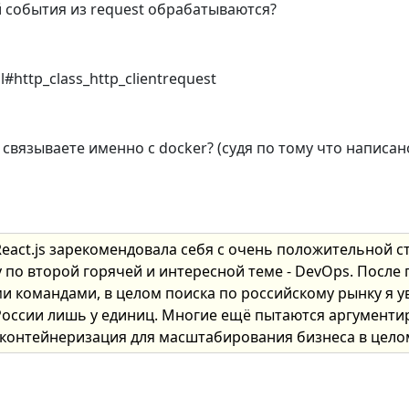
й события из request обрабатываются?
l#http_class_http_clientrequest
связываете именно с docker? (судя по тому что написан
о React.js зарекомендовала себя с очень положительной
 по второй горячей и интересной теме - DevOps. После 
и командами, в целом поиска по российскому рынку я у
оссии лишь у единиц. Многие ещё пытаются аргументир
ая контейнеризация для масштабирования бизнеса в цело