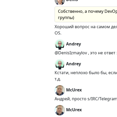
Собственно, а почему DevOp
группы)
Хороший вопрос на самом дел
OS.
Andrey
@DenisIzmaylov , это не ответ :
Andrey
Кстати, неплохо было бы, есл
т.д.
McUrex
Андрей, просто s/IRC/Telegra
McUrex