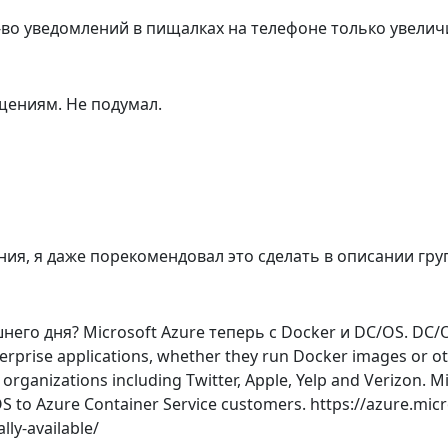
л-во уведомлений в пищалках на телефоне только увелич
бщениям. Не подумал.
ия, я даже порекомендовал это сделать в описании гр
его дня? Microsoft Azure теперь с Docker и DC/OS. DC/OS,
nterprise applications, whether they run Docker images or 
n organizations including Twitter, Apple, Yelp and Verizon. 
 to Azure Container Service customers. https://azure.mic
lly-available/