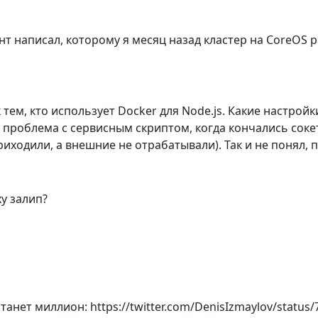
т написал, которому я месяц назад кластер на CoreOS р
к тем, кто использует Docker для Node.js. Какие настрой
ла проблема с сервисным скриптом, когда кончались сок
риходили, а внешние не отрабатывали). Так и не понял, 
y залип?
станет миллион: https://twitter.com/DenisIzmaylov/statu