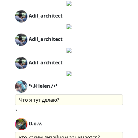
Adil_architect
Adil_architect
Adil_architect
°•♪Helen♪•°
Что я тут делаю?
?
D.o.v.
кто каким дизайном занимается?