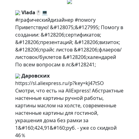
Vlada🖱💻
#графическийдизайнер #помогу
Приветствую! &#128075;&#127995; Помогу в
создании: &#128206;сертификатов;
&#128206;презентаций; &#128206;визиток;
&#128206;прайс листов &#128206;флаеров/
листовок/буклетов &#128206;календарей
По всем вопросам в лс&#128241;
Даровских
https://sl.aliexpress.ru/p?key=kJ47tSO
Смотри, что есть на AliExpress! Абстрактные
настенные картины ручной работы,
картины маслом на холсте, современные
настенные картины для гостиной,
украшения дома без рамки за
1&#160;424,91&#160;руб. - уже со скидкой
46％