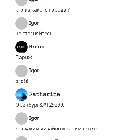
кто из какого города ?
Igor
не стесняйтесь
Bronx
Париж
Igor
ого)))
𝙺𝚊𝚝𝚑𝚊𝚛𝚒𝚗𝚎
Оренбург&#129299;
Igor
кто каким дизайном занимается?