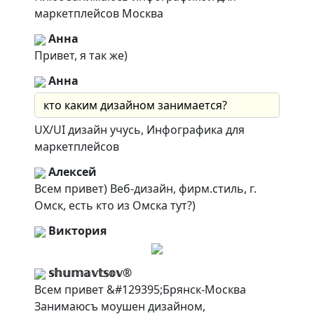
маркетплейсов Москва
Анна
Привет, я так же)
Анна
кто каким дизайном занимается?
UX/UI дизайн учусь, Инфографика для
маркетплейсов
Алексей
Всем привет) Веб-дизайн, фирм.стиль, г.
Омск, есть кто из Омска тут?)
Виктория
𝕤𝕙𝕦𝕞𝕒𝕧𝕥𝕤𝕠𝕧®️
Всем привет &#129395;Брянск-Москва
Занимаюсъ моушен дизайном,