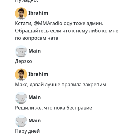
Ну ладно.
Ibrahim
Кстати, @MMAradiology тоже админ.
Обращайтесь если что к нему либо ко мне
по вопросам чата
Main
Дерзко
Ibrahim
Макс, давай лучше правила закрепим
Main
Решили же, что пока бесправие
Main
Пару дней