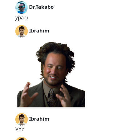
Dr.Takabo
ура :)
Ibrahim
Ibrahim
Упс