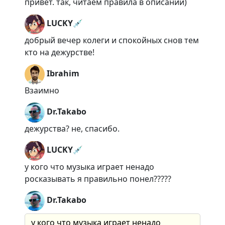
привет. так, читаем правила в описании)
LUCKY💉
добрый вечер колеги и спокойных снов тем
кто на дежурстве!
Ibrahim
Взаимно
Dr.Takabo
дежурства? не, спасибо.
LUCKY💉
у кого что музыка играет ненадо
росказывать я правильно понел?????
Dr.Takabo
у кого что музыка играет ненадо