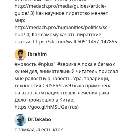
http://medach.pro/media/guides/article-
guide/ 3) Как научное пиратство меняет
мир:
http://medach.pro/humanities/politics/sci-
hub/ 4) Как самому качать пиратские
статьи: https://vk.com/wall-60511457_147855
Ibrahim
#новость #nplus1 #эврика А пока я бегаю с
кучей дел, внимательный читатель прислал
мне радостную новость. Ура, товарищи,
технология CRISPR/Cas9 была применена
на взрослом пациенте для лечения рака.
Дело произошло в Китае.
https://goo.gl/hMSUGe (rus)
Dr.Takabo
с замкадья есть кто?