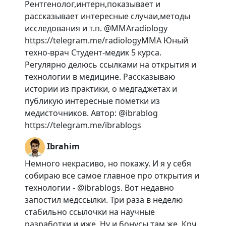
Рентгенолог,интерн,показывает и
рассказывает интересные случаи,методы
исследования и т.п. @MMAradiology
https://telegram.me/radiologyMMA Юный
техно-врач Студент-медик 5 курса.
Регулярно делюсь ссылками на открытия и
технологии в медицине. Рассказываю
истории из практики, о медгаджетах и
публикую интересные пометки из
медисточников. Автор: @ibrablog
https://telegram.me/ibrablogs
Ibrahim
Немного некрасиво, но покажу. И я у себя
собираю все самое главное про открытия и
технологии - @ibrablogs. Вот недавно
запостил медссылки. Три раза в неделю
стабильно ссылочки на научные
разработки и иже. Ну и бонусы там же. Крч,